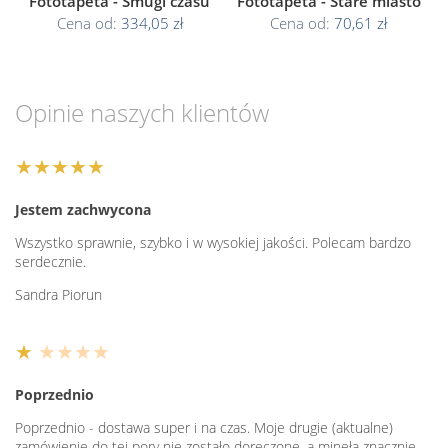
Fototapeta - Smugi czasu
Fototapeta - Stare miasto
Cena od:
334,05 zł
Cena od:
70,61 zł
Opinie naszych klientów
★★★★★
Jestem zachwycona
Wszystko sprawnie, szybko i w wysokiej jakości. Polecam bardzo
serdecznie.
Sandra Piorun
★
★★★★
Poprzednio
Poprzednio - dostawa super i na czas. Moje drugie (aktualne)
zamówienie do tej pory nie zostało doręczone, a minęła znacznie