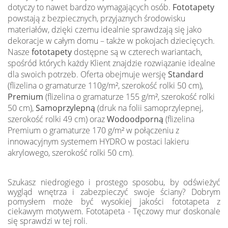
dotyczy to nawet bardzo wymagających osób.
Fototapety
powstają z bezpiecznych, przyjaznych środowisku
materiałów, dzięki czemu idealnie sprawdzają się jako
dekoracje w całym domu – także w pokojach dziecięcych.
Nasze
fototapety
dostępne są w czterech wariantach,
spośród których każdy Klient znajdzie rozwiązanie idealne
dla swoich potrzeb. Oferta obejmuje wersję
Standard
(flizelina o gramaturze 110g/m², szerokość rolki 50 cm),
Premium
(flizelina o gramaturze 155 g/m², szerokość rolki
50 cm),
Samoprzylepną
(druk na folii samoprzylepnej,
szerokość rolki 49 cm) oraz
Wodoodporną
(flizelina
Premium o gramaturze 170 g/m² w połączeniu z
innowacyjnym systemem HYDRO w postaci lakieru
akrylowego, szerokość rolki 50 cm).
Szukasz niedrogiego i prostego sposobu, by odświeżyć
wygląd wnętrza i zabezpieczyć swoje ściany? Dobrym
pomysłem może być wysokiej jakości fototapeta z
ciekawym motywem. Fototapeta - Tęczowy mur doskonale
się sprawdzi w tej roli.