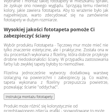
Wybranie i montaż takiej fototapety w mieszkaniu sprawi,
że zyskuje ono nowego wyglądu. Sprzyjają temu również
kolory, jakie zawiera fototapeta. Aby to wrażenie było jak
najpełniejsze, warto zdecydować się na zamówienie
fototapety w dużym rozmiarze.
Wysokiej jakości fototapeta pomoże Ci
zabezpieczyć ściany
Wybór produktu Fototapeta - Tęczowy mur może mieć nie
tylko znaczenie estetyczne, ale i praktyczne. Została ona w
stu procentach wykonana z flizeliny, która dobrze przykryje
drobne niedoskonałości ściany. W przypadku zastosowania
farby lub zwykłej tapety byłoby to niemożliwe.
Flizelina jednocześnie wytworzy dodatkową warstwę
izolacyjną na powierzchni i zabezpieczy ją. Co ważne,
tapeta wykonana z flizeliny przepuszcza powietrze,
pozwalając ścianie "oddychać".
Produkt może różnić się kolorystycznie od
przedstawionego zdjęcia, grafiki - spowodowane to może