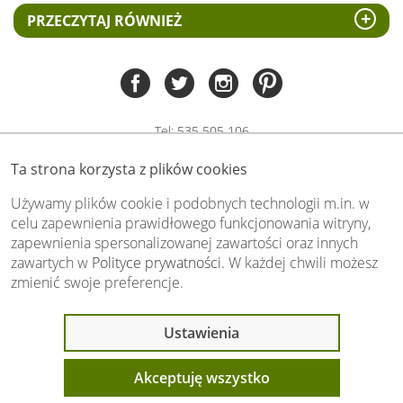
PRZECZYTAJ RÓWNIEŻ
Tel:
535 505 106
(pn-pt 8.00 - 15.00)
Ta strona korzysta z plików cookies
biuro@swiat-obrazow.pl
Copyright by swiat-obrazow.pl 2026,
Używamy plików cookie i podobnych technologii m.in. w
Wszelkie prawa zastrzeżone
celu zapewnienia prawidłowego funkcjonowania witryny,
zapewnienia spersonalizowanej zawartości oraz innych
Stronę oceniło już
13706
osób.
zawartych w
Polityce prywatności
. W każdej chwili możesz
Otrzymaliśmy
4.89
pkt. na
5
możliwych.
zmienić swoje preferencje.
Oceń nas również Ty:
Ustawienia
Akceptuję wszystko