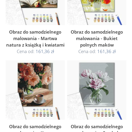
Obraz do samodzielnego
Obraz do samodzielnego
malowania - Martwa
malowania - Bukiet
natura z książką i kwiatami
polnych maków
Cena od:
161,36 zł
Cena od:
161,36 zł
Obraz do samodzielnego
Obraz do samodzielnego