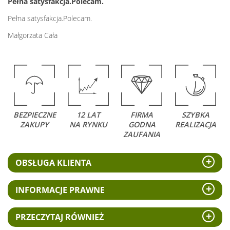
Pełna satysfakcja.Polecam.
Pełna satysfakcja.Polecam.
Małgorzata Cała
BEZPIECZNE
12 LAT
FIRMA
SZYBKA
ZAKUPY
NA RYNKU
GODNA
REALIZACJA
ZAUFANIA
OBSŁUGA KLIENTA
INFORMACJE PRAWNE
PRZECZYTAJ RÓWNIEŻ