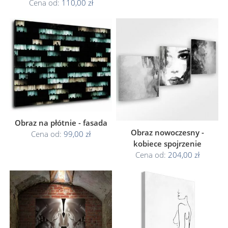
Cena od:
110,00 zł
Obraz na płótnie - fasada
Obraz nowoczesny -
Cena od:
99,00 zł
kobiece spojrzenie
Cena od:
204,00 zł