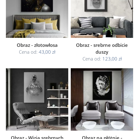
Obraz - złotowłosa
Obraz - srebrne odbicie
Cena od:
43,00 zł
duszy
Cena od:
123,00 zł
Obraz - Wizja srebrnych
Obraz na płótnie -