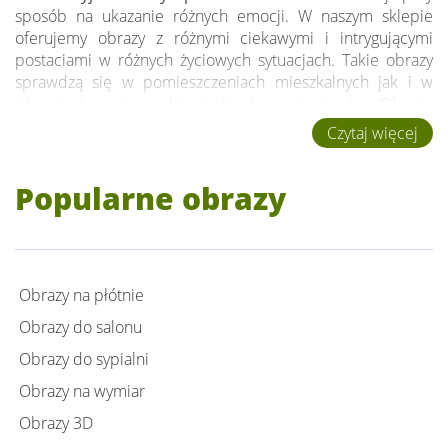
sposób na ukazanie różnych emocji. W naszym sklepie
oferujemy obrazy z różnymi ciekawymi i intrygującymi
postaciami w różnych życiowych sytuacjach. Takie obrazy
sprawdzą się w pomieszczeniach mieszkalnych jak i w
siłowniach, czy gabinetach kosmetycznych.
Obrazy
przedstawiające postacie
- drukowane na płótnie w
Czytaj więcej
najwyższej jakości wydruku full HD z ochroną UV - obraz
nie wyblaknie nawet przy ekspozycji na słońcu. Idealna
Popularne obrazy
ostrość oraz głębia kolorów gwarantowana !
Jeżeli poszukujesz wyjątkowego obrazu, zapraszamy Cię do
zapoznania z naszą pełną ofertą w kategorii
obrazy na
płótnie
. Znajdziesz tam wiele inspiracji, które ożywią Twoje
Obrazy na płótnie
wnętrza i dodadzą im niepowtarzalnego wyglądu.
Obrazy do salonu
Obrazy do sypialni
Obrazy na wymiar
Obrazy 3D