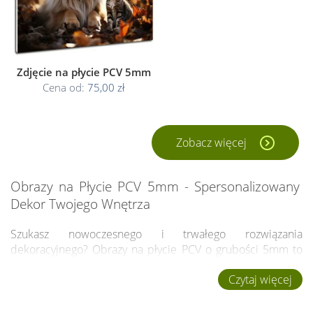
Zdjęcie na płycie PCV 5mm
Cena od:
75,00 zł
Zobacz więcej
Obrazy na Płycie PCV 5mm - Spersonalizowany
Dekor Twojego Wnętrza
Szukasz nowoczesnego i trwałego rozwiązania
dekoracyjnego? Obrazy na płycie PCV o grubości 5mm to
idealne połączenie estetyki i funkcjonalności. Dzięki
Czytaj więcej
możliwości zamówienia obrazu z własnego zdjęcia, możesz
teraz jeszcze bardziej spersonalizować swoje przestrzenie,
ciesząc się dekoracją, która jest unikalna i dopasowana do