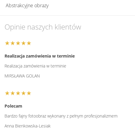
Jak zamówić obraz z własnego zdjęcia?
Abstrakcyjne obrazy
Wybór zdjęcia:
Aby zapewnić najlepszą jakość
obrazu, wybierz zdjęcie o wysokiej rozdzielczości.
Opinie naszych klientów
Pamiętaj, że zdjęcie powinno być Twoją własnością
lub posiadać odpowiednie prawa do jego
wykorzystania.
★★★★★
Dostosowanie wymiarów:
Podczas składania
Realizacja zamówienia w terminie
zamówienia, możesz dostosować rozmiary obrazu do
swoich potrzeb i wymagań przestrzennych. Dzięki
Realizacja zamówienia w terminie
temu, obraz idealnie wpasuje się w wyznaczone
MIRSŁAWA GOLAN
miejsce.
Realizacja zamówienia:
Po zatwierdzeniu wszystkich
★★★★★
szczegółów, Twoje zamówienie przejdzie do
realizacji. Profesjonalne drukowanie i montaż
Polecam
gwarantują, że otrzymasz produkt najwyższej jakości.
Bardzo fajny fotoobraz wykonany z pełnym profesjonalizmem
Zalety dekoracji wnętrz obrazami na płycie PCV
Anna Bienkowska-Lesiak
Personalizacja:
Możliwość wykorzystania własnych