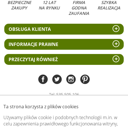
BEZPIECZNE
12 LAT
FIRMA
SZYBKA
ZAKUPY
NA RYNKU
GODNA
REALIZACJA
ZAUFANIA
OBSŁUGA KLIENTA
INFORMACJE PRAWNE
PRZECZYTAJ RÓWNIEŻ
Tel:
535 505 106
(pn-pt 8.00 - 15.00)
Ta strona korzysta z plików cookies
biuro@swiat-obrazow.pl
Copyright by swiat-obrazow.pl 2026,
Używamy plików cookie i podobnych technologii m.in. w
Wszelkie prawa zastrzeżone
celu zapewnienia prawidłowego funkcjonowania witryny,