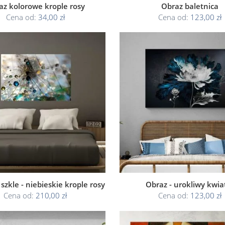
az kolorowe krople rosy
Obraz baletnica
Cena od:
34,00 zł
Cena od:
123,00 zł
szkle - niebieskie krople rosy
Obraz - urokliwy kwiat
Cena od:
210,00 zł
Cena od:
123,00 zł