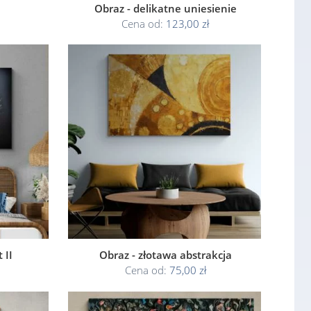
Obraz - delikatne uniesienie
Cena od:
123,00 zł
 II
Obraz - złotawa abstrakcja
Cena od:
75,00 zł