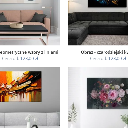
geometryczne wzory z liniami
Obraz - czarodziejski k
Cena od:
123,00 zł
Cena od:
123,00 zł