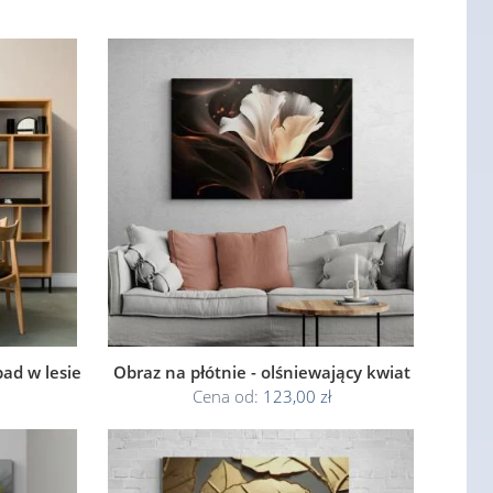
ad w lesie
Obraz na płótnie - olśniewający kwiat
Cena od:
123,00 zł