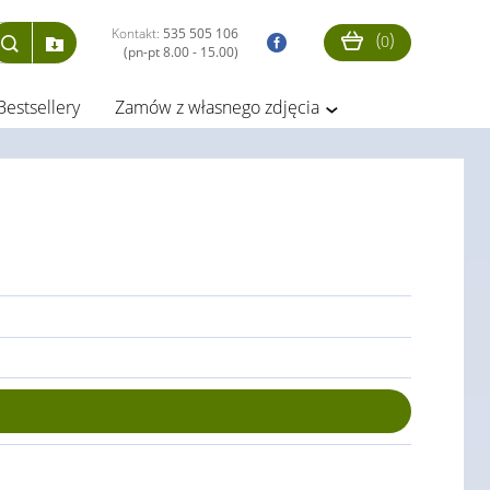
Kontakt:
535 505 106
(
)
0
(pn-pt 8.00 - 15.00)
Bestsellery
Zamów z własnego zdjęcia