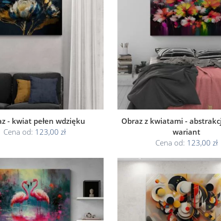
z - kwiat pełen wdzięku
Obraz z kwiatami - abstrakcja
Cena od:
123,00 zł
wariant
Cena od:
123,00 zł