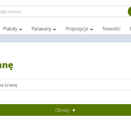
Plakaty
Parawany
Propozycje
Nowości
anę
na ścianę
Obrazy