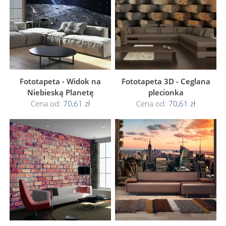
Fototapeta - Widok na
Fototapeta 3D - Ceglana
Niebieską Planetę
plecionka
Cena od:
70,61 zł
Cena od:
70,61 zł